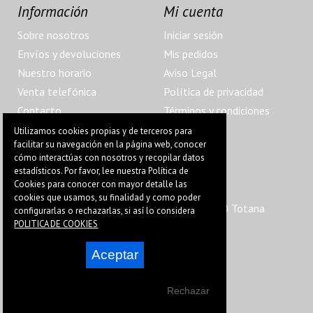
Información
Mi cuenta
Sobre nosotros
Iniciar sesión
Envíos y devoluciones
Mis pedidos
Nuestro horario
Aviso Legal
Venta telefónica
Política de privacidad
Contacto
Términos y condiciones
Localización
Utilizamos cookies propias y de terceros para
facilitar su navegación en la página web, conocer
cómo interactúas con nosotros y recopilar datos
estadísticos. Por favor, lee nuestra Política de
@ 2022 Pegatinas Ángulos Muertos
Cookies para conocer con mayor detalle las
Apdo. Correos: 37
cookies que usamos, su finalidad y como poder
Calle Ciudad Real, 6 (Urb. La Charca), 30850 Totana
configurarlas o rechazarlas, si así lo considera
POLITICA DE COOKIES
(Murcia)
630 715 572
Aceptar
info@publiauto.es
Rechazar