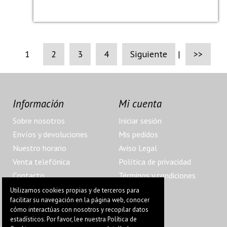
1
2
3
4
Siguiente
|
>>
Información
Mi cuenta
Sobre nosotros
Iniciar sesión
Envíos y devoluciones
Mis pedidos
Nuestro horario
Aviso Legal
Venta telefónica
Política de privacidad
Contacto
Términos y condiciones
Localización
Utilizamos cookies propias y de terceros para
facilitar su navegación en la página web, conocer
cómo interactúas con nosotros y recopilar datos
estadísticos. Por favor, lee nuestra Política de
@ 2022 Pegatinas Ángulos Muertos