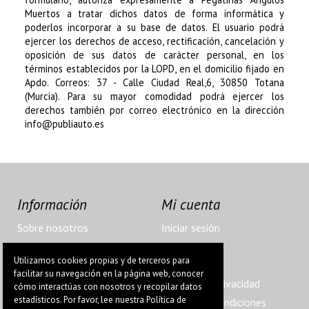
Muertos
a tratar dichos datos de forma informática y
poderlos incorporar a su base de datos. El usuario podrá
ejercer los derechos de acceso, rectificación, cancelación y
oposición de sus datos de carácter personal, en los
términos establecidos por la LOPD, en el domicilio fijado en
Apdo. Correos: 37 - Calle Ciudad Real,6, 30850 Totana
(Murcia)
. Para su mayor comodidad podrá ejercer los
derechos también por correo electrónico en la dirección
info@publiauto.es
Información
Mi cuenta
Sobre nosotros
Iniciar sesión
Envíos y devoluciones
Mis pedidos
Utilizamos cookies propias y de terceros para
Nuestro horario
Aviso Legal
facilitar su navegación en la página web, conocer
Venta telefónica
Política de privacidad
cómo interactúas con nosotros y recopilar datos
estadísticos. Por favor, lee nuestra Política de
Contacto
Términos y condiciones